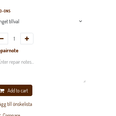
D-ONS
pairnote
Add to cart
Lägg till önskelista
Compare