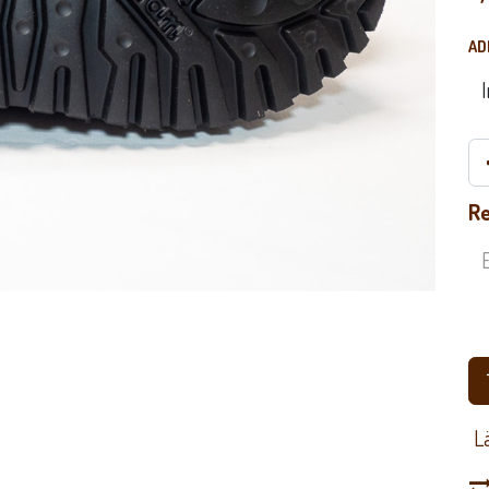
AD
Re
​ 