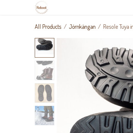
Skip to Content
Home
Local services
Sho
All Products
Jörnkängan
Resole Tuya i