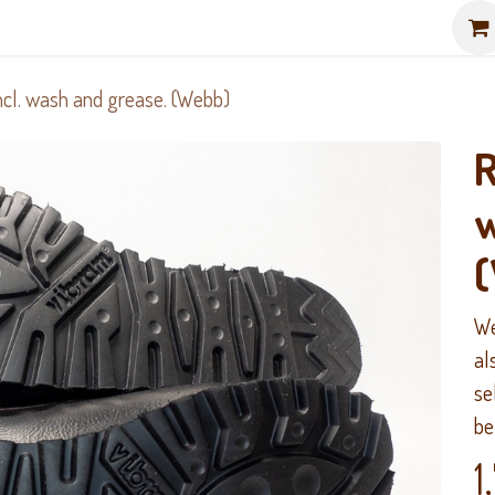
p
Jörnkängan
Find us
ncl. wash and grease. (Webb)
R
w
We
al
se
be
1