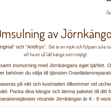
Ou
Omsulning av Jörnkängo
Det är en mjuk och följsam sula so
riginal" och "Antifrys"
.
vill ha en så lätt känga som möjligt.
tt samt insmorning med Jörnkängans eget tjärfett.
O
er behöver du välja till tjänsten Ovanlädersreparat
 baseras på vikt och kostnaden tillkommer vid utchec
edel.
Packa dina kängor och lämna
paketet
till dit
parationstjänster rörande Jörnkängan är 6 - 8 veck