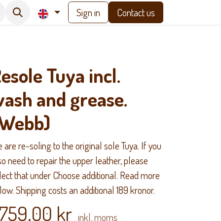
Sign in
Contact us
esole Tuya incl.
ash and grease.
(Webb)
 are re-soling to the original sole Tuya. If you
so need to repair the upper leather, please
lect that under Choose additional. Read more
low. Shipping costs an additional 189 kronor.
,759.00
kr
inkl. moms