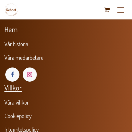
Hoppa till innehåll
Hem
Vår historia
Våra medarbetare
Villkor
Våra villkor
​Cookiepolicy
Integritetspolicy