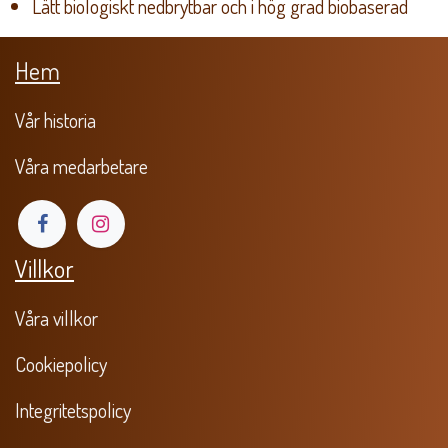
Lätt biologiskt nedbrytbar och i hög grad biobaserad
Hem
Vår historia
Våra medarbetare
Villkor
Våra villkor
​Cookiepolicy
Integritetspolicy