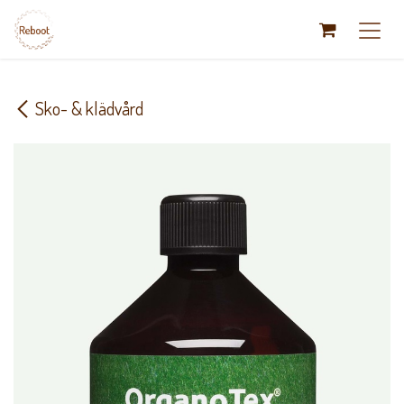
Hoppa till innehåll
Sko- & klädvård