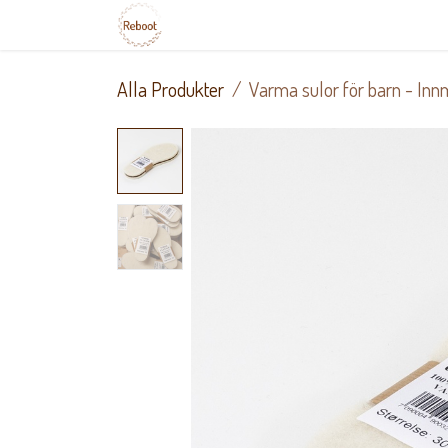
Hoppa till innehåll
Hem
Lokala tjänster
Skick
Alla Produkter
Varma sulor för barn - In