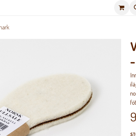
a till oss
Jörnkängan
Hitta hit
nmark
V
-
In
il
no
fö
9
ST