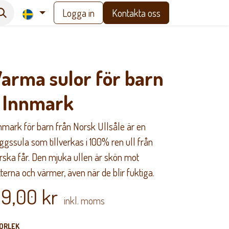
Logga in
Kontakta oss
arma sulor för barn
 Innmark
nmark för barn från Norsk Ullsåle är en
äggssula som tillverkas i 100% ren ull från
rska får. Den mjuka ullen är skön mot
tterna och värmer, även när de blir fuktiga.
9,00
kr
inkl. moms
ORLEK