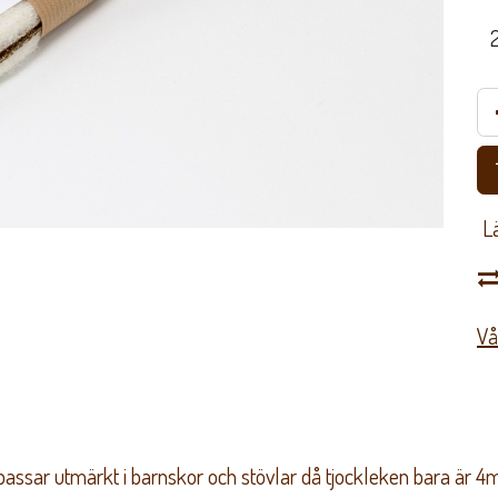
​ 
Vå
assar utmärkt i barnskor och stövlar då tjockleken bara är 4mm