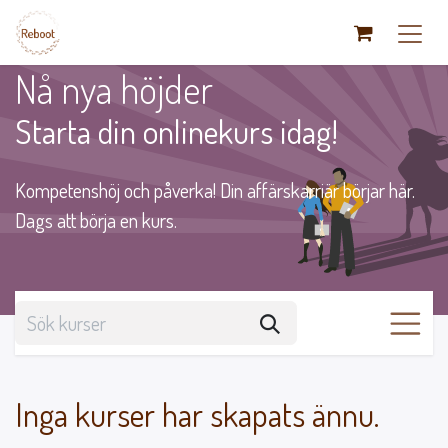
Hoppa till innehåll
Nå nya höjder
Starta din onlinekurs idag!
Kompetenshöj och påverka! Din affärskarriär börjar här.
Dags att börja en kurs.
Inga kurser har skapats ännu.